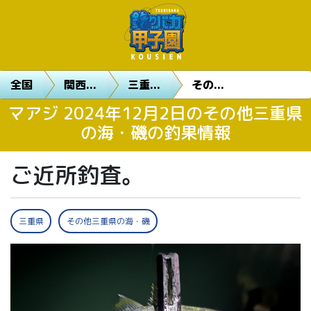
全国
関西...
三重...
その...
マアジ 2024年12月2日のその他三重県
の海・磯の釣果情報
ご近所釣査。
三重県
その他三重県の海・磯