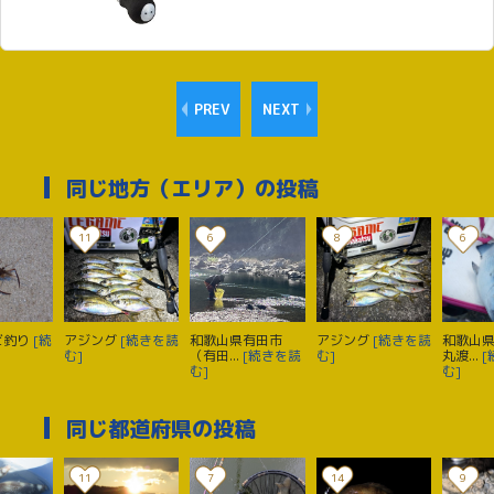
PREV
NEXT
同じ地方（エリア）の投稿
11
6
8
6
ビ釣り
[続
アジング
[続きを読
和歌山県有田市
アジング
[続きを読
和歌山
む]
（有田...
[続きを読
む]
丸渡...
[
む]
む]
同じ都道府県の投稿
11
7
14
9