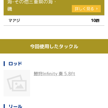
海-その他三重県の海・
磯
詳しく見る
マアジ
10匹
今回使用したタックル
ロッド
鯵狩Infinity 奏 5.8ft
リール