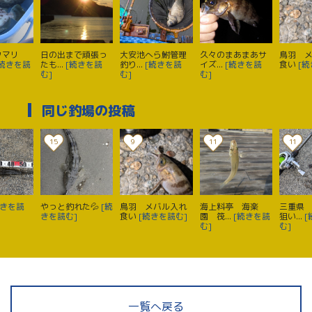
クマリ
日の出まで頑張っ
大安池へら鮒管理
久々のまあまあサ
鳥羽 
[続きを読
たも...
[続きを読
釣り...
[続きを読
イズ...
[続きを読
食い
[続
む]
む]
む]
同じ釣場の投稿
15
9
11
11
続きを読
やっと釣れた💦
[続
鳥羽 メバル入れ
海上料亭 海楽
三重県
きを読む]
食い
[続きを読む]
園 筏...
[続きを読
狙い...
[
む]
む]
一覧へ戻る