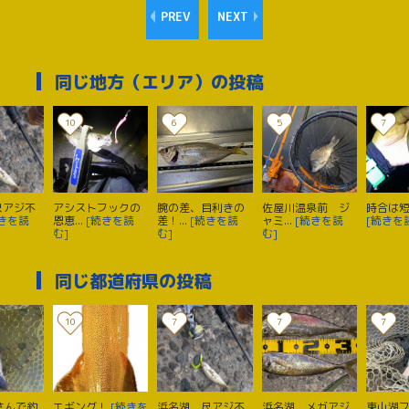
PREV
NEXT
同じ地方（エリア）の投稿
10
6
5
7
尺アジ不
アシストフックの
腕の差、目利きの
佐屋川温泉前 ジ
時合は
続きを読
恩恵...
[続きを読
差！...
[続きを読
ャミ...
[続きを読
[続きを
む]
む]
む]
同じ都道府県の投稿
10
7
7
7
さんで釣
エギング！
[続きを
浜名湖 尺アジ不
浜名湖 メガアジ
東山湖