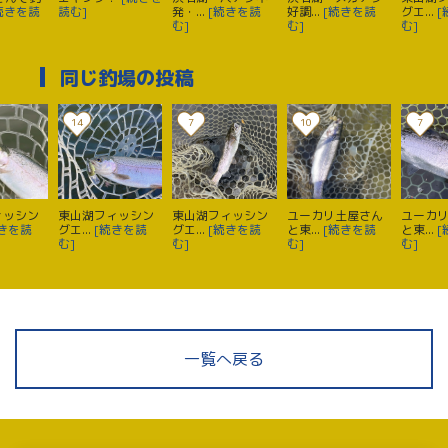
続きを読
読む]
発・...
[続きを読
好調...
[続きを読
グエ...
[
む]
む]
む]
同じ釣場の投稿
14
7
10
7
ィッシン
東山湖フィッシン
東山湖フィッシン
ユーカリ土屋さん
ユーカ
続きを読
グエ...
[続きを読
グエ...
[続きを読
と東...
[続きを読
と東...
[
む]
む]
む]
む]
一覧へ戻る