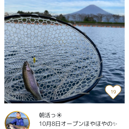
19
朝活っ☀️
10月8日オープンほやほやの✨