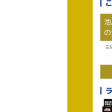
池
の
ニ