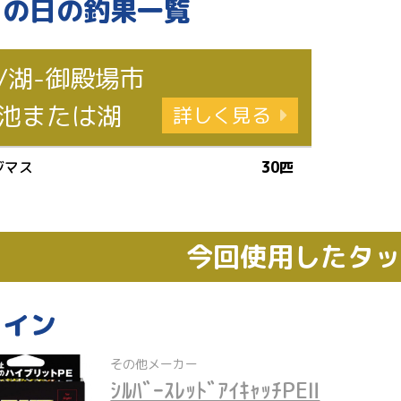
この日の釣果一覧
/湖-御殿場市
池または湖
詳しく見る
ジマス
30匹
今回使用したタ
ライン
その他メーカー
ｼﾙﾊﾞｰｽﾚｯﾄﾞｱｲｷｬｯﾁPEⅡ