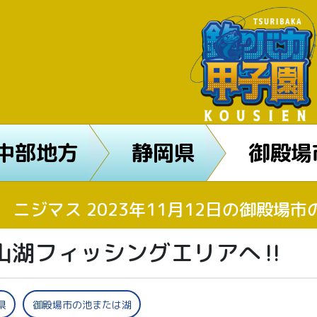
中部地方
静岡県
御殿場
ニジマス 2023年11月12日の御殿場
山湖フィッシングエリアへ‼️
県
御殿場市の池または湖