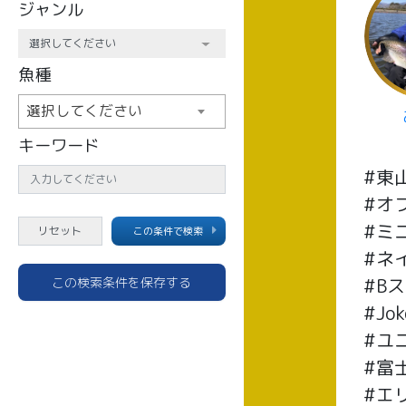
ジャンル
魚種
選択してください
キーワード
#東
#オ
#ミ
この条件で検索
#ネ
#B
この検索条件を保存する
#Jo
#ユ
#富
#エ