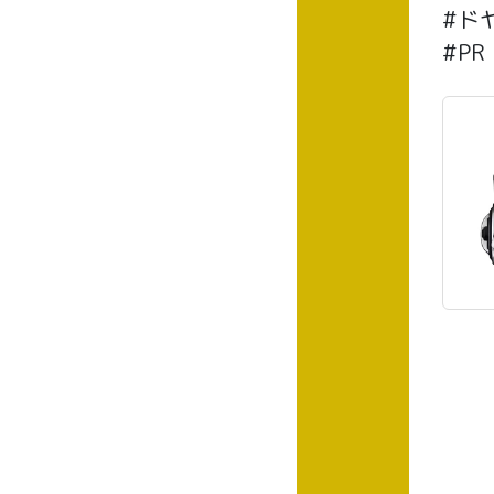
#ド
#PR