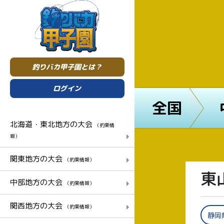
釣りバカ甲子園とは？
ログイン
全国
北海道・東北地方の大会
（釣果情
報）
関東地方の大会
（釣果情報）
東
中部地方の大会
（釣果情報）
関西地方の大会
（釣果情報）
静岡