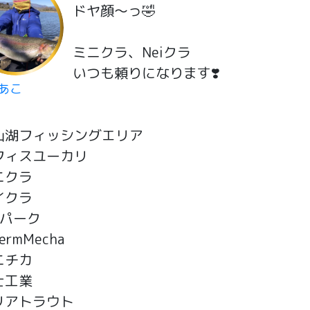
ドヤ顔〜っ🤣
ミニクラ、Neiクラ
いつも頼りになります❣️
あこ
山湖フィッシングエリア
フィスユーカリ
ニクラ
イクラ
スパーク
kermMecha
ニチカ
士工業
リアトラウト