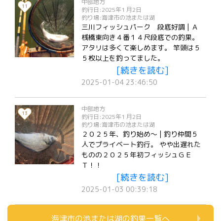
中部地方
11
釣行日:2025年1 月2日
釣り場:海津市の池または湖
三川フィッシュパーク 段底好調 | Ａ
桟橋東向き４番１４尺段底での釣果。
アタリは多くて楽しめます。 竿頭は５
５枚以上を釣ってました。
[続きを読む]
2025-01-04 23:46:50
中部地方
13
釣行日:2025年1 月2日
釣り場:海津市の池または湖
２０２５年、釣り始め～ | 釣り仲間５
人でプライベート釣行。 やや出遅れた
ものの２０２５年初フィッシュＧＥ
Ｔ！！
[続きを読む]
2025-01-03 00:39:18
海津市の池または湖の釣果一覧へ