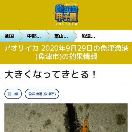
全国
中部...
富山...
魚津...
アオリイカ 2020年9月29日の魚津漁港
(魚津市)の釣果情報
大きくなってきとる！
富山県
魚津漁港(魚津市)