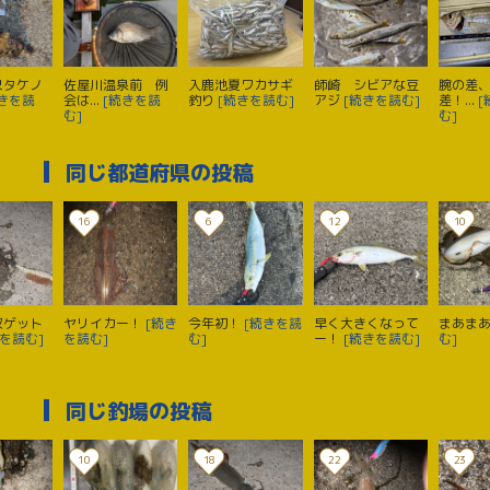
尺タケノ
佐屋川温泉前 例
入鹿池夏ワカサギ
師崎 シビアな豆
腕の差
続きを読
会は...
[続きを読
釣り
[続きを読む]
アジ
[続きを読む]
差！...
[
む]
む]
同じ都道府県の投稿
16
6
12
10
奴ゲット
ヤリイカー！
[続き
今年初！
[続きを読
早く大きくなって
まあま
を読む]
を読む]
む]
ー！
[続きを読む]
む]
同じ釣場の投稿
10
18
22
23