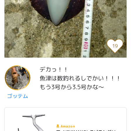
19
デカっ！！
魚津は数釣れるしでかい！！！
もう3号から3.5号かな〜
ゴッテム
Amazon