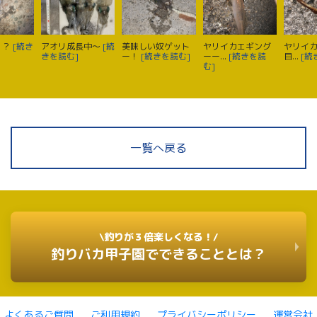
？？
[続き
アオリ成長中〜
[続
美味しい奴ゲット
ヤリイカエギング
ヤリイカ
きを読む]
ー！
[続きを読む]
ーー...
[続きを読
目...
[続
む]
一覧へ戻る
\釣りが３倍楽しくなる！/
釣りバカ甲子園でできることとは？
よくあるご質問
ご利用規約
プライバシーポリシー
運営会社