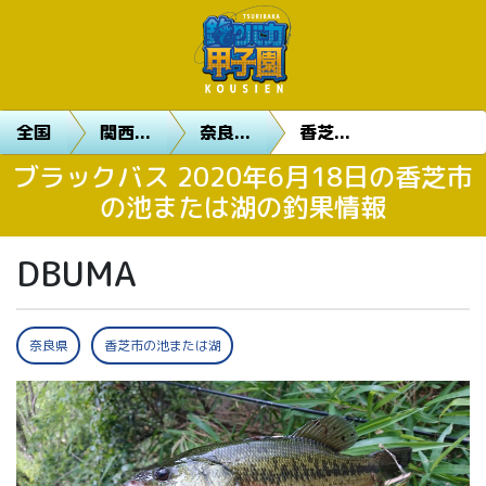
全国
関西...
奈良...
香芝...
ブラックバス 2020年6月18日の香芝市
の池または湖の釣果情報
DBUMA
奈良県
香芝市の池または湖