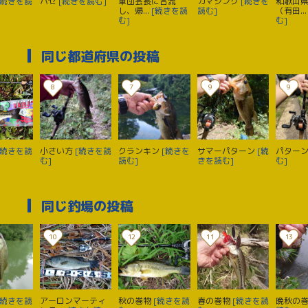
[続きを読
ハゼ
[続きを読む]
軍団会長に合流
カマシング
[続きを
和歌山
し、帰...
[続きを読
読む]
（有田..
む]
む]
同じ都道府県の投稿
8
7
9
9
[続きを読
小さい方
[続きを読
クランキン
[続きを
サマーパターン
[続
パター
む]
読む]
きを読む]
む]
同じ釣場の投稿
10
12
11
13
[続きを読
アーロンマーティ
秋の巻物
[続きを読
春の巻物
[続きを読
晩秋の