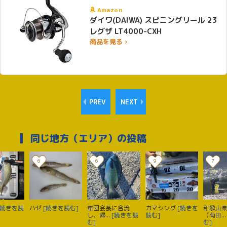
Amazon
ダイワ(DAIWA) スピニングリール 23
レグザ LT4000-CXH
商品を見る ›
PREV
NEXT
同じ地方（エリア）の投稿
6
6
9
7
[続きを読
ハゼ
[続きを読む]
軍団会長に合流
カマシング
[続きを
和歌山
し、帰...
[続きを読
読む]
（有田..
む]
む]