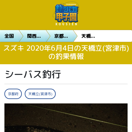
全国
関西...
京都...
天橋...
スズキ 2020年6月4日の天橋立(宮津市)
の釣果情報
シーバス釣行
京都府
天橋立(宮津市)