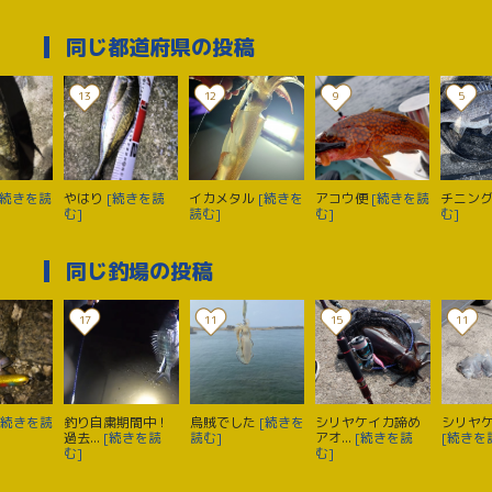
同じ都道府県の投稿
13
12
9
5
[続きを読
やはり
[続きを読
イカメタル
[続きを
アコウ便
[続きを読
チニン
む]
読む]
む]
む]
同じ釣場の投稿
17
11
15
11
[続きを読
釣り自粛期間中！
烏賊でした
[続きを
シリヤケイカ諦め
シリヤ
過去...
[続きを読
読む]
アオ...
[続きを読
[続きを
む]
む]