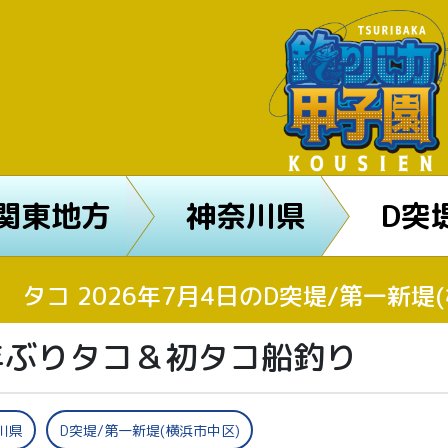
関東地方
神奈川県
D突
タコ 2026年7月4日のD突堤/第一新
年ぶりタコ＆初タコ船釣り
川県
D突堤/第一新堤(横浜市中区)