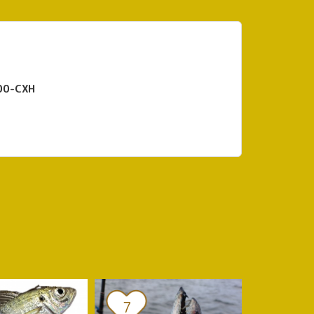
リール 23 レグザ LT4000-CXH
7
8