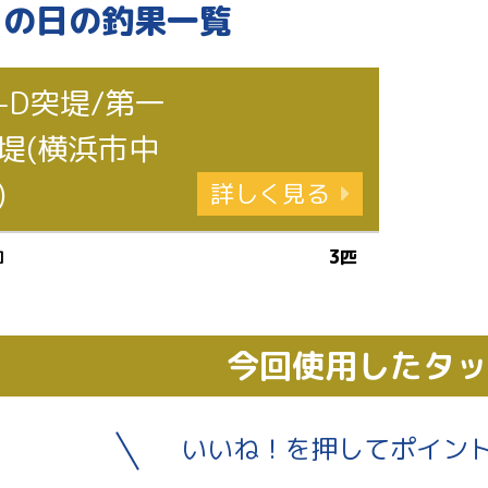
この日の釣果一覧
-D突堤/第一
堤(横浜市中
)
詳しく見る
コ
3匹
今回使用したタ
いいね！を押してポイン