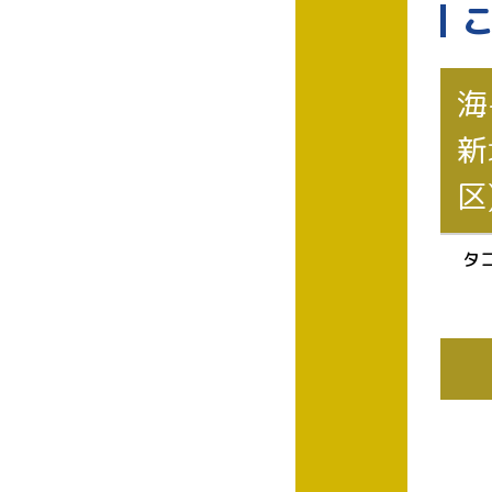
海
新
区
タ