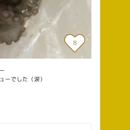
8
ー
ューでした（涙）