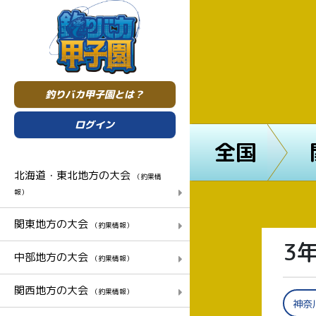
釣りバカ甲子園とは？
ログイン
全国
北海道・東北地方の大会
（釣果情
報）
関東地方の大会
（釣果情報）
3
中部地方の大会
（釣果情報）
関西地方の大会
（釣果情報）
神奈