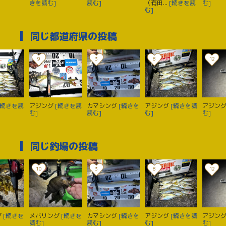
きを読む]
読む]
（有田...
[続きを読
む]
む]
同じ都道府県の投稿
9
3
8
12
[続きを読
アジング
[続きを読
カマシング
[続きを
アジング
[続きを読
アジン
む]
読む]
む]
む]
同じ釣場の投稿
10
3
8
12
グ
[続きを
メバリング
[続きを
カマシング
[続きを
アジング
[続きを読
アジン
読む]
読む]
む]
む]