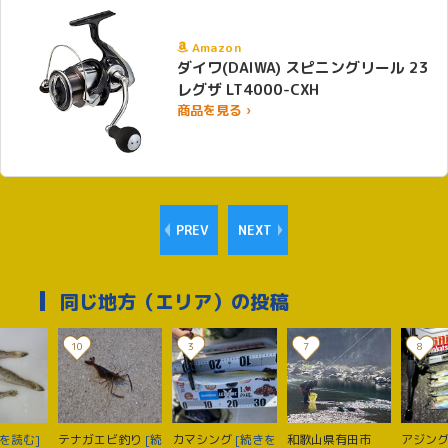
Amazon
ダイワ(DAIWA) スピニングリール 23
レグザ LT4000-CXH
商品を見る ›
PREV
NEXT
同じ地方（エリア）の投稿
10
3
7
8
を読む]
テナガエビ釣り
[続
カマシング
[続きを
和歌山県有田市
アジン