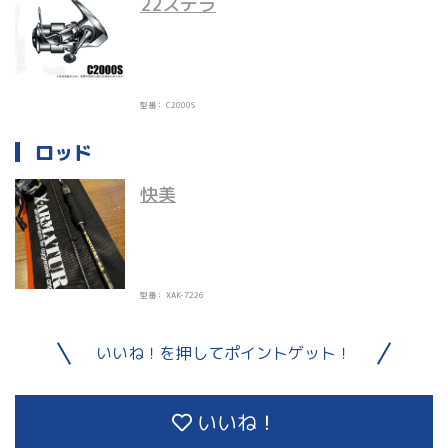
22ステラ
型番： C2000S
ロッド
快美
型番： XAK-7226
いいね！を押してポイントゲット！
いいね！