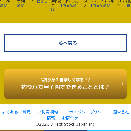
サーフに
今切口にて
[続きを
浜名湖 小アジだ
メゴチ2、ヒイラギ
カレイ
読む]
読む]
け、...
[続きを読
入...
[続きを読む]
た！
[
む]
一覧へ戻る
\釣りが３倍楽しくなる！/
釣りバカ甲子園でできることとは？
よくあるご質問
ご利用規約
プライバシーポリシー
運営会社
情報
お問合せ
©2020 Direct Stock Japan inc.