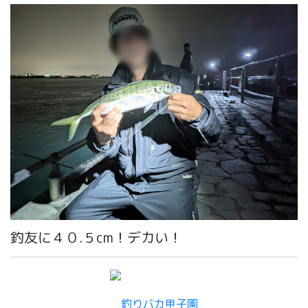
釣友に４０.５cm！デカい！