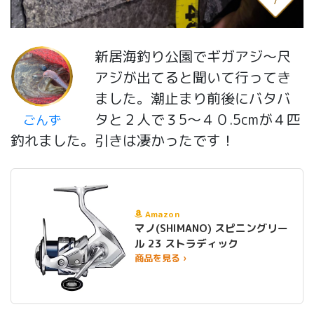
7
新居海釣り公園でギガアジ〜尺
アジが出てると聞いて行ってき
ました。潮止まり前後にバタバ
タと２人で３5〜４０.5cmが４匹
ごんず
釣れました。引きは凄かったです！
Amazon
マノ(SHIMANO) スピニングリー
ル 23 ストラディック
商品を見る ›