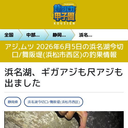
全国
中部...
静岡...
浜名...
アジ,ムツ 2026年6月5日の浜名湖今切
口/舞阪堤(浜松市西区)の釣果情報
浜名湖、ギガアジも尺アジも
出ました
静岡県
浜名湖今切口/舞阪堤(浜松市西区)