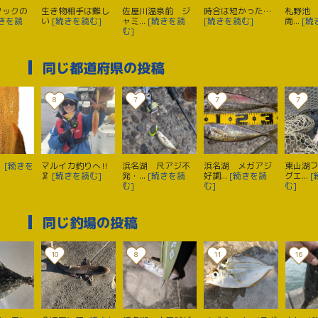
フックの
生き物相手は難し
佐屋川温泉前 ジ
時合は短かった…
札野池 
続きを読
い
[続きを読む]
ャミ...
[続きを読
[続きを読む]
両...
[続
む]
同じ都道府県の投稿
8
7
7
7
！
[続きを
マルイカ釣りへ‼️
浜名湖 尺アジ不
浜名湖 メガアジ
東山湖
🦑
[続きを読む]
発・...
[続きを読
好調...
[続きを読
グエ...
[
む]
む]
む]
同じ釣場の投稿
10
8
11
16