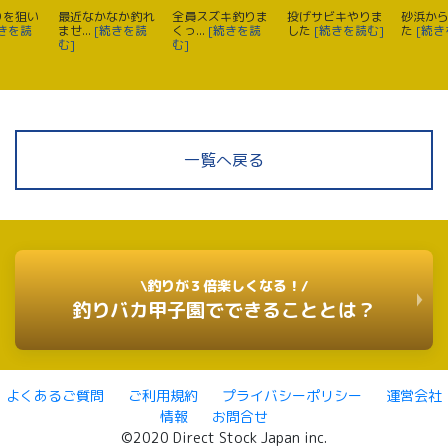
りを狙い
最近なかなか釣れ
全員スズキ釣りま
投げサビキやりま
砂浜か
続きを読
ませ...
[続きを読
くっ...
[続きを読
した
[続きを読む]
た
[続き
む]
む]
一覧へ戻る
\釣りが３倍楽しくなる！/
釣りバカ甲子園でできることとは？
よくあるご質問
ご利用規約
プライバシーポリシー
運営会社
情報
お問合せ
©2020 Direct Stock Japan inc.