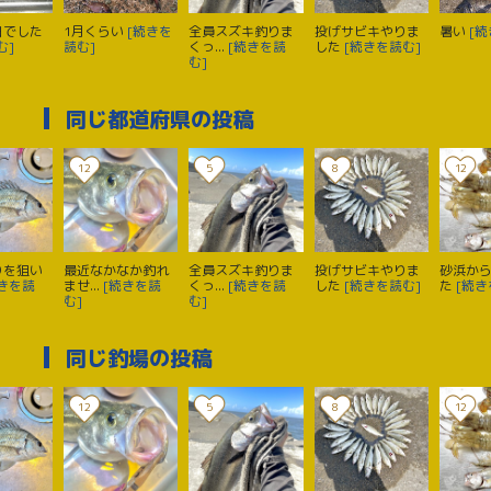
日でした
1月くらい
[続きを
全員スズキ釣りま
投げサビキやりま
暑い
[続
む]
読む]
くっ...
[続きを読
した
[続きを読む]
む]
同じ都道府県の投稿
12
5
8
12
りを狙い
最近なかなか釣れ
全員スズキ釣りま
投げサビキやりま
砂浜か
続きを読
ませ...
[続きを読
くっ...
[続きを読
した
[続きを読む]
た
[続き
む]
む]
同じ釣場の投稿
12
5
8
12