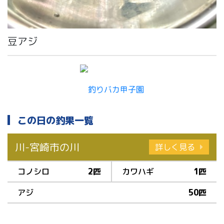
豆アジ
この日の釣果一覧
川-宮崎市の川
詳しく見る
コノシロ
2匹
カワハギ
1匹
アジ
50匹