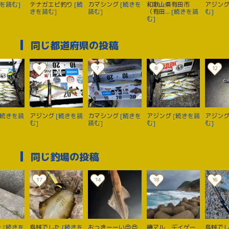
を読む]
テナガエビ釣り
[続
カマシング
[続きを
和歌山県有田市
アジン
きを読む]
読む]
（有田...
[続きを読
む]
む]
同じ都道府県の投稿
9
7
8
12
[続きを読
アジング
[続きを読
カマシング
[続きを
アジング
[続きを読
アジン
む]
読む]
む]
む]
同じ釣場の投稿
17
14
18
16
た
[続きを
烏賊でした
[続きを
おっきーーい😍😍
磯マル デイゲー
烏賊で