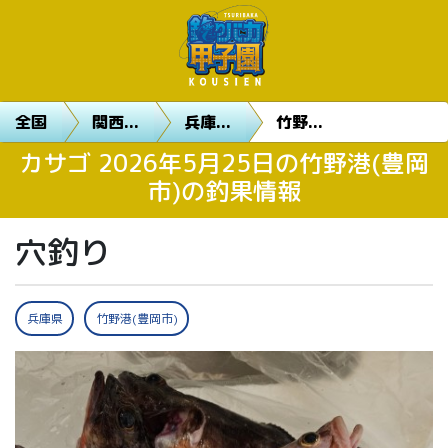
全国
関西...
兵庫...
竹野...
カサゴ 2026年5月25日の竹野港(豊岡
市)の釣果情報
穴釣り
兵庫県
竹野港(豊岡市)