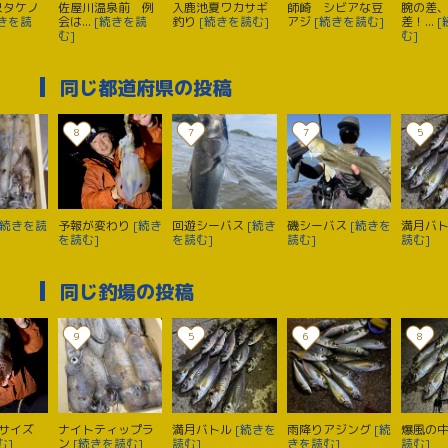
尺タケノ
佐屋川温泉前 例
入鹿池夏ワカサギ
師崎 シビアな豆
腕の差
続きを読
会は...
[続きを読
釣り
[続きを読む]
アジ
[続きを読む]
差！...
[
む]
む]
同じ都道府県の投稿
8
7
7
5
[続きを読
予報が変わり
[続き
回遊シーバス
[続き
磯シーバス
[続きを
満月バ
を読む]
を読む]
読む]
読む]
同じ釣場の投稿
9
5
6
8
サイズ
ナイトティップラ
満月バトル
[続きを
雨降りアジング
[続
爆風の
む]
ン
[続きを読む]
読む]
きを読む]
読む]