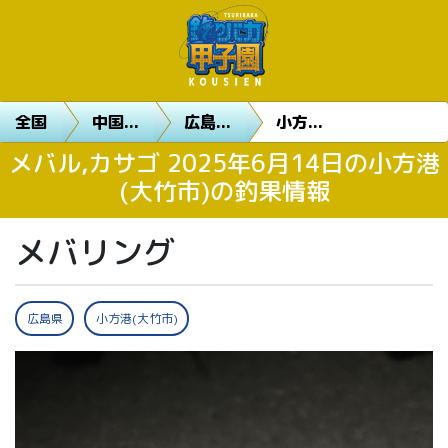
全国
中国...
広島...
小方...
メバル,カサゴ 2025年6月14日の小方港
(大竹市)の釣果情報
メバリング
広島県
小方港(大竹市)