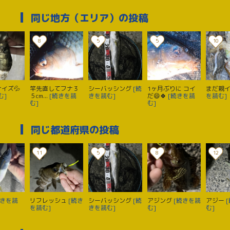
同じ地方（エリア）の投稿
8
5
5
10
イズ💦
竿先直してフナ３
シーバッシング
[続
1ヶ月ぶりに コイ
まだ親
む]
５cm...
[続きを読
きを読む]
だ😄🍀
[続きを読
を読む]
む]
む]
同じ都道府県の投稿
11
5
8
12
続きを読
リフレッシュ
[続き
シーバッシング
[続
アジング
[続きを読
アジー
を読む]
きを読む]
む]
む]