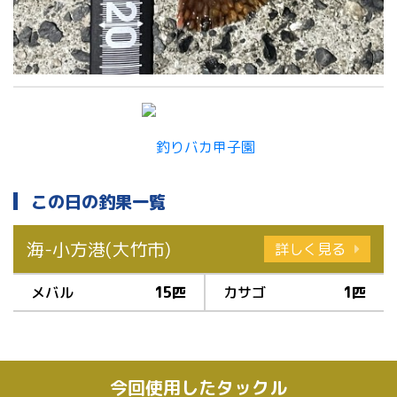
この日の釣果一覧
海-小方港(大竹市)
詳しく見る
メバル
15匹
カサゴ
1匹
今回使用したタックル