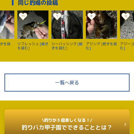
同じ釣場の投稿
11
5
8
12
続きを読
リフレッシュ
[続き
シーバッシング
[続
アジング
[続きを読
アジー
を読む]
きを読む]
む]
む]
一覧へ戻る
\釣りが３倍楽しくなる！/
釣りバカ甲子園でできることとは？