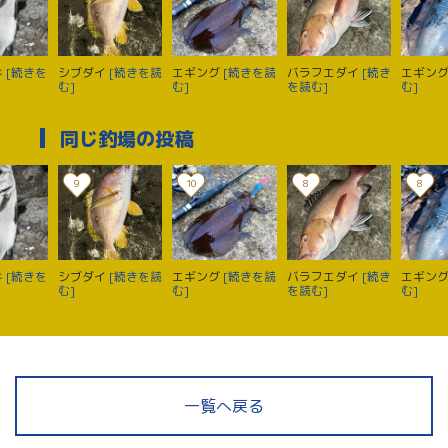
キ
[続きを
シブダイ
[続きを読
エギング
[続きを読
バラフエダイ
[続き
エギン
む]
む]
を読む]
む]
同じ釣場の投稿
9
10
8
8
キ
[続きを
シブダイ
[続きを読
エギング
[続きを読
バラフエダイ
[続き
エギン
む]
む]
を読む]
む]
一覧へ戻る