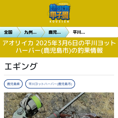
全国
九州...
鹿児...
平川...
アオリイカ 2025年3月6日の平川ヨット
ハーバー(鹿児島市)の釣果情報
エギング
鹿児島県
平川ヨットハーバー(鹿児島市)