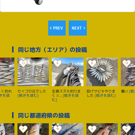
PREV
NEXT
同じ地方（エリア）の投稿
12
8
8
13
よく釣れ
セイゴの日でした
全員スズキ釣りま
投げサビキやりま
暑い
[続
続きを読
[続きを読む]
くっ...
[続きを読
した
[続きを読む]
む]
同じ都道府県の投稿
9
10
8
8