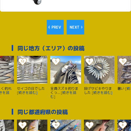
PREV
NEXT
同じ地方（エリア）の投稿
12
5
8
12
よく釣れ
セイゴの日でした
全員スズキ釣りま
投げサビキやりま
暑い
[続
続きを読
[続きを読む]
くっ...
[続きを読
した
[続きを読む]
む]
同じ都道府県の投稿
9
10
8
8