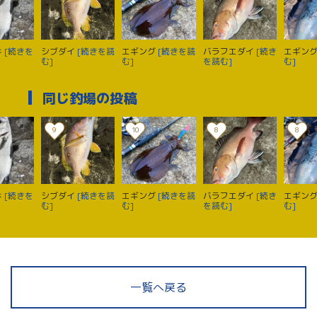
キ
[続きを
シブダイ
[続きを読
エギング
[続きを読
バラフエダイ
[続き
エギン
む]
む]
を読む]
む]
同じ釣場の投稿
9
10
8
8
キ
[続きを
シブダイ
[続きを読
エギング
[続きを読
バラフエダイ
[続き
エギン
む]
む]
を読む]
む]
一覧へ戻る