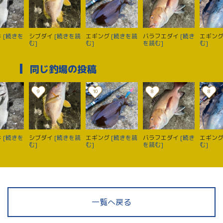
キ
[続きを
シブダイ
[続きを読
エギング
[続きを読
バラフエダイ
[続き
エギン
む]
む]
を読む]
む]
同じ釣場の投稿
9
10
8
8
キ
[続きを
シブダイ
[続きを読
エギング
[続きを読
バラフエダイ
[続き
エギン
む]
む]
を読む]
む]
一覧へ戻る