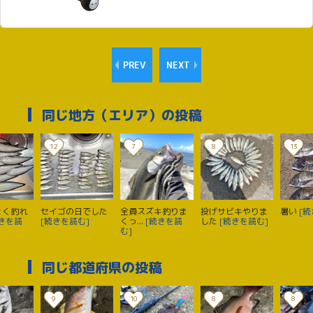
PREV
NEXT
同じ地方（エリア）の投稿
12
7
8
13
よく釣れ
セイゴの日でした
全員スズキ釣りま
投げサビキやりま
暑い
[続
続きを読
[続きを読む]
くっ...
[続きを読
した
[続きを読む]
む]
同じ都道府県の投稿
9
10
8
8