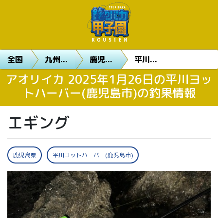
全国
九州...
鹿児...
平川...
アオリイカ 2025年1月26日の平川ヨッ
トハーバー(鹿児島市)の釣果情報
エギング
鹿児島県
平川ヨットハーバー(鹿児島市)