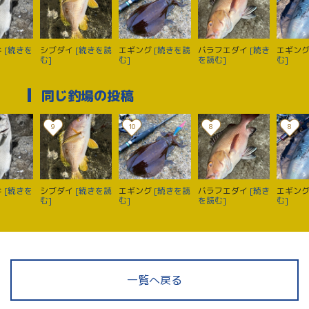
キ
[続きを
シブダイ
[続きを読
エギング
[続きを読
バラフエダイ
[続き
エギン
む]
む]
を読む]
む]
同じ釣場の投稿
9
10
8
8
キ
[続きを
シブダイ
[続きを読
エギング
[続きを読
バラフエダイ
[続き
エギン
む]
む]
を読む]
む]
一覧へ戻る