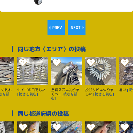
PREV
NEXT
同じ地方（エリア）の投稿
12
8
8
13
よく釣れ
セイゴの日でした
全員スズキ釣りま
投げサビキやりま
暑い
[続
続きを読
[続きを読む]
くっ...
[続きを読
した
[続きを読む]
む]
同じ都道府県の投稿
9
10
8
8