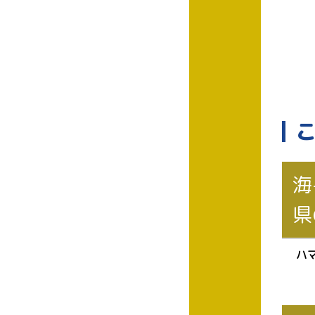
海
県
ハ