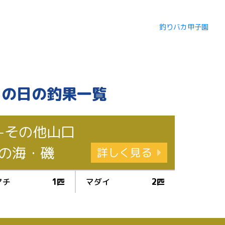
この日の釣果一覧
-その他山口
の海・磯
詳しく見る
マチ
1匹
マダイ
2匹