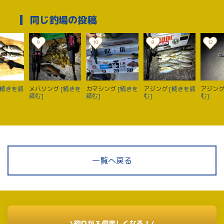
同じ釣場の投稿
9
10
8
12
[続きを読
メバリング
[続きを
カマシング
[続きを
アジング
[続きを読
アジン
読む]
読む]
む]
む]
一覧へ戻る
\釣りが３倍楽しくなる！/