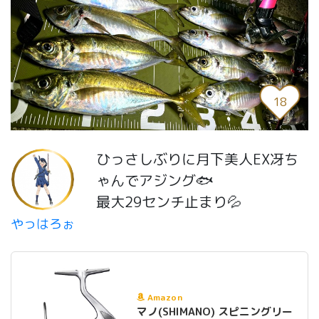
18
ひっさしぶりに月下美人EX冴ち
ゃんでアジング🐟
最大29センチ止まり💦
やっはろぉ
Amazon
マノ(SHIMANO) スピニングリー