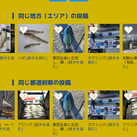
同じ地方（エリア）の投稿
6
8
10
7
[続きを読
ハゼ
[続きを読む]
軍団会長に合流
カマシング
[続きを
和歌山
し、帰...
[続きを読
読む]
（有田..
む]
む]
同じ都道府県の投稿
12
8
10
8
池 М−１
アジング
[続きを読
軍団会長に合流
カマシング
[続きを
アジン
続きを読
む]
し、帰...
[続きを読
読む]
む]
む]