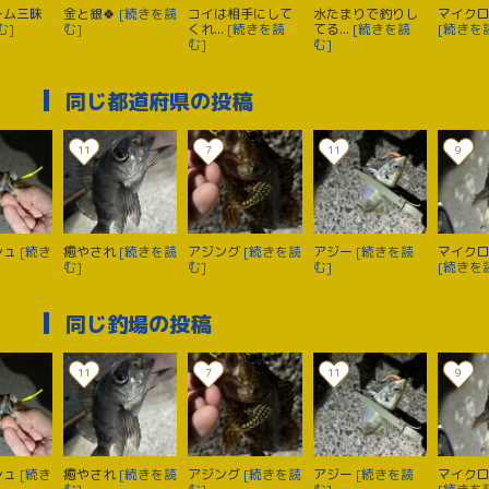
ーム三昧
金と銀🍀
[続きを読
コイは相手にして
水たまりで釣りし
マイク
む]
む]
くれ...
[続きを読
てる...
[続きを読
[続きを
む]
む]
同じ都道府県の投稿
11
7
11
9
シュ
[続き
癒やされ
[続きを読
アジング
[続きを読
アジー
[続きを読
マイクロ
む]
む]
む]
[続きを
同じ釣場の投稿
11
7
11
9
シュ
[続き
癒やされ
[続きを読
アジング
[続きを読
アジー
[続きを読
マイクロ