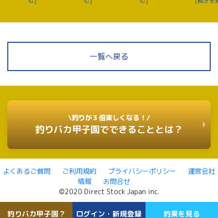
む]
む]
む]
[続きを
一覧へ戻る
\釣りが３倍楽しくなる！/
釣りバカ甲子園でできることとは？
よくあるご質問
ご利用規約
プライバシーポリシー
運営会社
情報
お問合せ
©2020 Direct Stock Japan inc.
釣りバカ甲子園？
ログイン・新規登録
釣果を見る