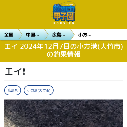
全国
中国...
広島...
小方...
エイ 2024年12月7日の小方港(大竹市)
の釣果情報
エイ❗
広島県
小方港(大竹市)