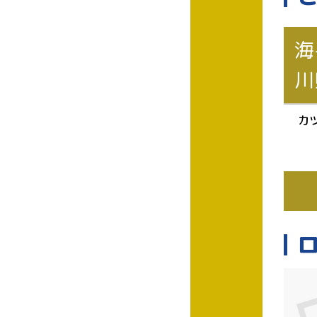
海
川
カ