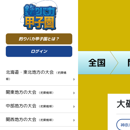
釣りバカ甲子園とは？
ログイン
全国
北海道・東北地方の大会
（釣果情
報）
関東地方の大会
（釣果情報）
大
中部地方の大会
（釣果情報）
関西地方の大会
（釣果情報）
神奈