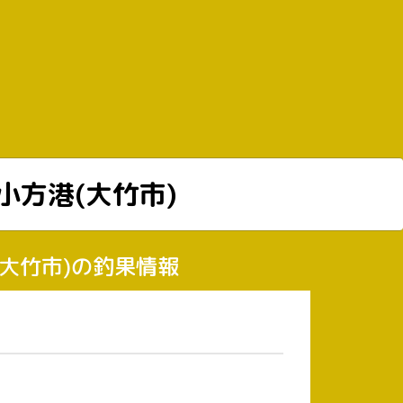
小方港(大竹市)
港(大竹市)の釣果情報