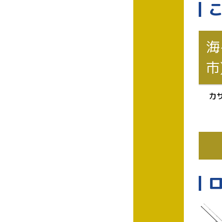
海
市
カ