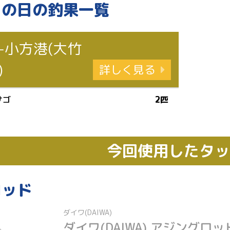
この日の釣果一覧
-小方港(大竹
)
詳しく見る
サゴ
2匹
今回使用したタ
ロッド
ダイワ(DAIWA)
ダイワ(DAIWA) アジングロッ