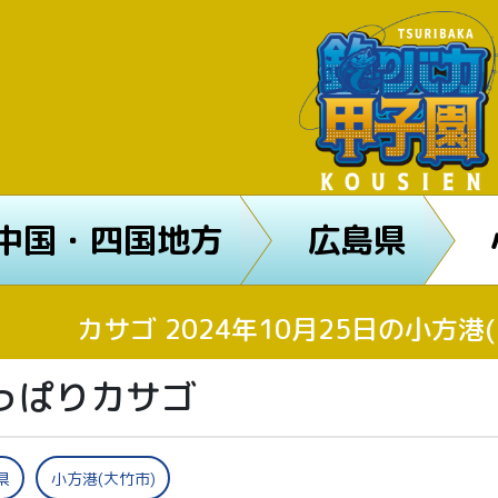
中国・四国地方
広島県
カサゴ 2024年10月25日の小方
っぱりカサゴ
県
小方港(大竹市)