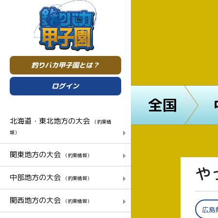
釣りバカ甲子園とは？
ログイン
全国
北海道・東北地方の大会
（釣果情
報）
関東地方の大会
（釣果情報）
や
中部地方の大会
（釣果情報）
関西地方の大会
（釣果情報）
広島