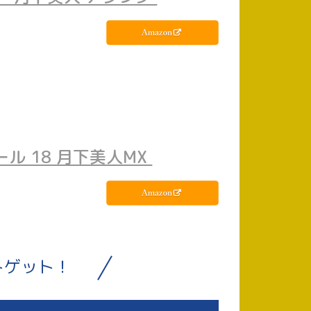
ール 18 月下美人MX 
トゲット！