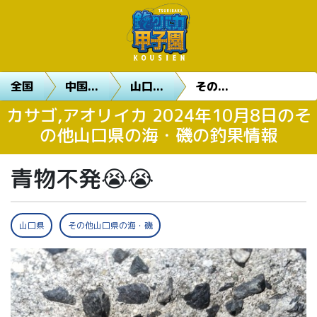
全国
中国...
山口...
その...
カサゴ,アオリイカ 2024年10月8日のそ
の他山口県の海・磯の釣果情報
青物不発😭😭
山口県
その他山口県の海・磯