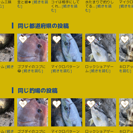
ーム三昧
金と銀🍀
[続きを読
コイは相手にして
水たまりで釣りし
マイク
む]
む]
くれ...
[続きを読
てる...
[続きを読
[続きを
む]
む]
同じ都道府県の投稿
13
7
13
12
ーム
[続き
ゴブダイのコブに
マイクロパターン
ロックショアゲー
キロアッ
😂
[続きを読む]
[続きを読む]
ム
[続きを読む]
を読む]
同じ釣場の投稿
13
7
13
12
ーム
[続き
ゴブダイのコブに
マイクロパターン
ロックショアゲー
キロアッ