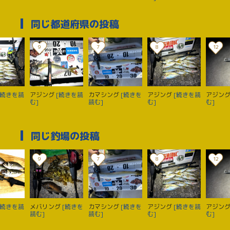
同じ都道府県の投稿
9
7
8
12
[続きを読
アジング
[続きを読
カマシング
[続きを
アジング
[続きを読
アジン
む]
読む]
む]
む]
同じ釣場の投稿
9
7
8
12
[続きを読
メバリング
[続きを
カマシング
[続きを
アジング
[続きを読
アジン
読む]
読む]
む]
む]