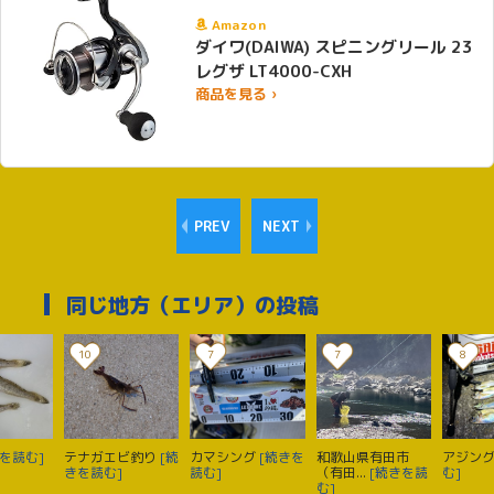
Amazon
ダイワ(DAIWA) スピニングリール 23
レグザ LT4000-CXH
商品を見る ›
PREV
NEXT
同じ地方（エリア）の投稿
10
7
7
8
を読む]
テナガエビ釣り
[続
カマシング
[続きを
和歌山県有田市
アジン
きを読む]
読む]
（有田...
[続きを読
む]
む]