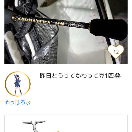
12
昨日とうってかわって豆1匹😭
やっはろぉ