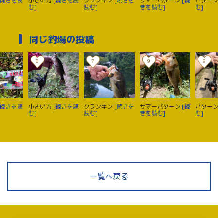
[続きを読
小さい方
[続きを読
クランキン
[続きを
サマーパターン
[続
パター
む]
読む]
きを読む]
む]
同じ釣場の投稿
8
7
9
9
[続きを読
小さい方
[続きを読
クランキン
[続きを
サマーパターン
[続
パター
む]
読む]
きを読む]
む]
一覧へ戻る