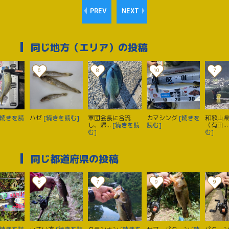
PREV
NEXT
同じ地方（エリア）の投稿
6
8
10
7
[続きを読
ハゼ
[続きを読む]
軍団会長に合流
カマシング
[続きを
和歌山
し、帰...
[続きを読
読む]
（有田..
む]
む]
同じ都道府県の投稿
8
7
9
9