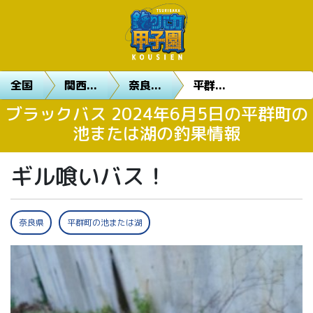
全国
関西...
奈良...
平群...
ブラックバス 2024年6月5日の平群町の
池または湖の釣果情報
ギル喰いバス！
奈良県
平群町の池または湖