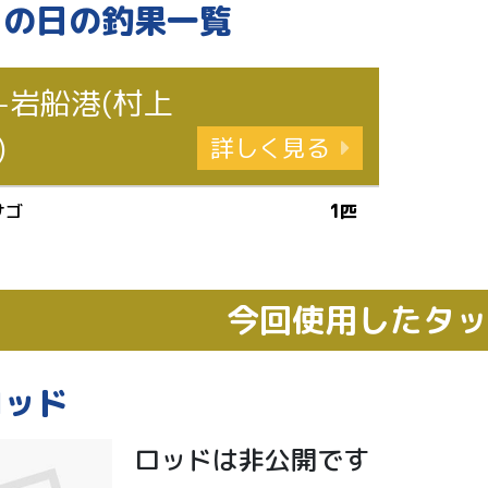
この日の釣果一覧
-岩船港(村上
)
詳しく見る
サゴ
1匹
今回使用したタ
ロッド
ロッドは非公開です