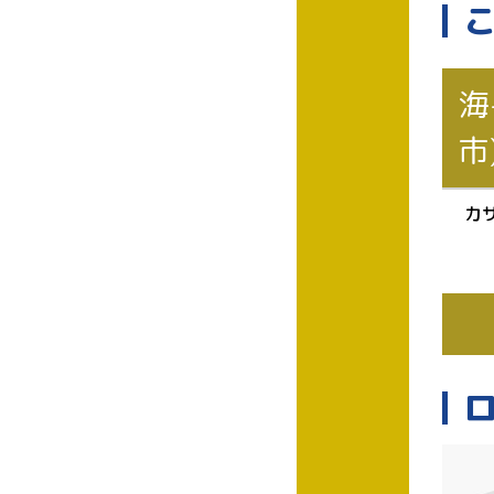
海
市
カ