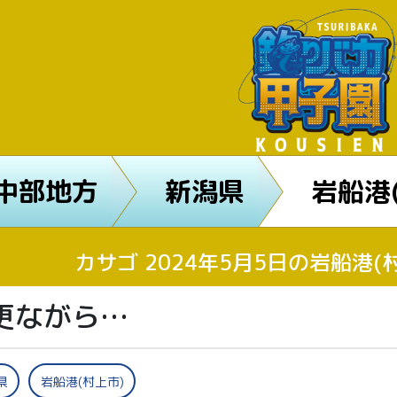
中部地方
新潟県
岩船港
カサゴ 2024年5月5日の岩船港
更ながら…
県
岩船港(村上市)