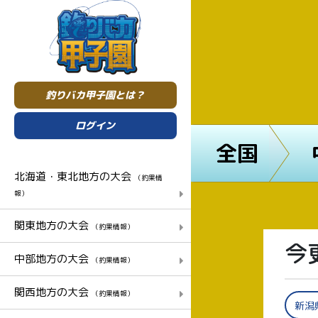
釣りバカ甲子園とは？
ログイン
全国
北海道・東北地方の大会
（釣果情
報）
関東地方の大会
（釣果情報）
今
中部地方の大会
（釣果情報）
関西地方の大会
（釣果情報）
新潟