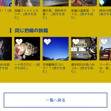
幕！？
[続
加福フィッシュラ
腕の差、目利きの
佐屋川温泉前 ジ
時合は
ンド...
[続きを読
差！...
[続きを読
ャミ...
[続きを読
[続きを
む]
む]
む]
同じ釣場の投稿
18
13
17
16
崩れる前
一ヶ月ぶりに…
[続
天体観測のつい
週末釣行が危うか
リーダ
続きを読
きを読む]
で！？
[続きを読
った...
[続きを読
de 狙..
む]
む]
む]
一覧へ戻る