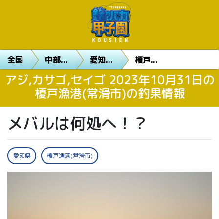
全国
中部...
愛知...
榎戸...
アジ,カサゴ,セイゴ 2023年10月31日の
榎戸漁港(常滑市)の釣果情報
メバルは何処へ！？
愛知県
榎戸漁港(常滑市)