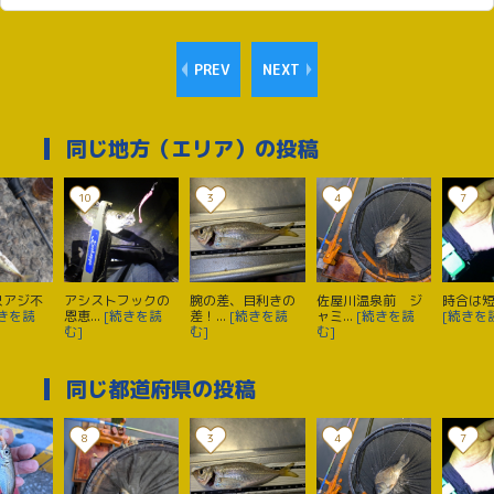
PREV
NEXT
同じ地方（エリア）の投稿
10
3
4
7
尺アジ不
アシストフックの
腕の差、目利きの
佐屋川温泉前 ジ
時合は
続きを読
恩恵...
[続きを読
差！...
[続きを読
ャミ...
[続きを読
[続きを
む]
む]
む]
同じ都道府県の投稿
8
3
4
7