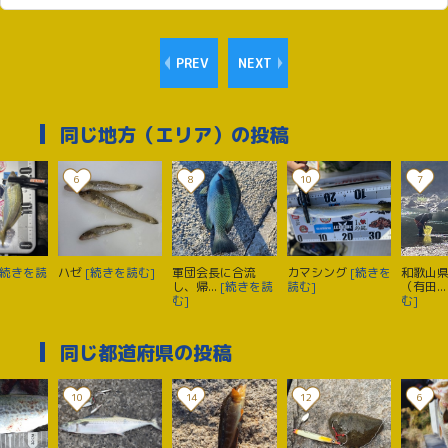
PREV
NEXT
同じ地方（エリア）の投稿
6
8
10
7
[続きを読
ハゼ
[続きを読む]
軍団会長に合流
カマシング
[続きを
和歌山
し、帰...
[続きを読
読む]
（有田..
む]
む]
同じ都道府県の投稿
10
14
12
6