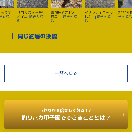
フック折
サゴシのマッチザ
青物居てません…
マセラティボ〜ラ
2026
続きを読
ベイ...
[続きを読
可愛...
[続きを読
しか...
[続きを読
きを読む
む]
む]
む]
同じ釣場の投稿
一覧へ戻る
\釣りが３倍楽しくなる！/
釣りバカ甲子園でできることとは？