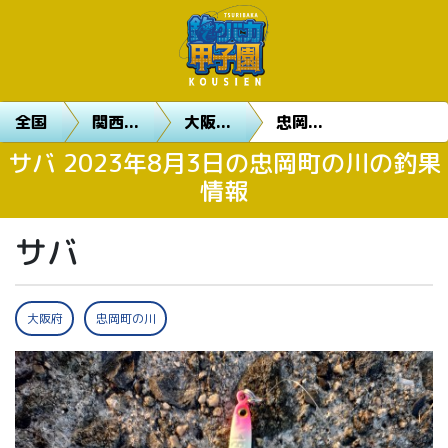
全国
関西...
大阪...
忠岡...
サバ 2023年8月3日の忠岡町の川の釣果
情報
サバ
大阪府
忠岡町の川