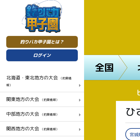
釣りバカ甲子園とは？
ログイン
全国
北海道・東北地方の大会
（釣果情
報）
関東地方の大会
（釣果情報）
ひ
中部地方の大会
（釣果情報）
関西地方の大会
（釣果情報）
宮城