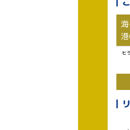
海
港
ヒ