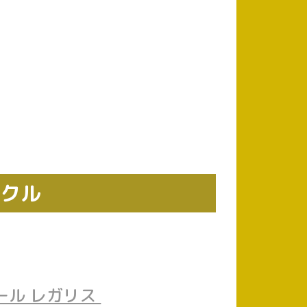
ックル
ール レガリス 