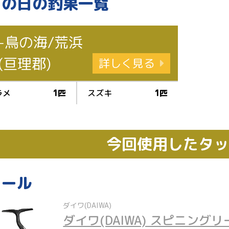
この日の釣果一覧
-鳥の海/荒浜
(亘理郡)
詳しく見る
ラメ
1匹
スズキ
1匹
今回使用したタ
リール
ダイワ(DAIWA)
ダイワ(DAIWA) スピニングリ