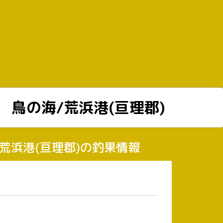
鳥の海/荒浜港(亘理郡)
海/荒浜港(亘理郡)の釣果情報