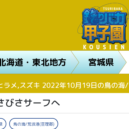
北海道・東北地方
宮城県
ヒラメ,スズキ 2022年10月19日の鳥の
さびさサーフへ
県
鳥の海/荒浜港(亘理郡)