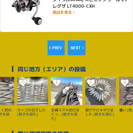
レグザ LT4000-CXH
商品を見る ›
PREV
NEXT
同じ地方（エリア）の投稿
12
8
8
13
よく釣れ
セイゴの日でした
全員スズキ釣りま
投げサビキやりま
暑い
[続
続きを読
[続きを読む]
くっ...
[続きを読
した
[続きを読む]
む]