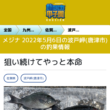
全国
九州...
佐賀...
波戸...
メジナ 2022年5月6日の波戸岬(唐津市)
の釣果情報
狙い続けてやっと本命
佐賀県
波戸岬(唐津市)