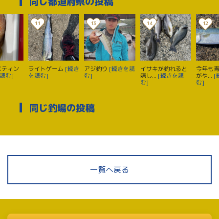
同じ都道府県の投稿
11
13
14
12
スティン
ライトゲーム
[続き
アジ釣り
[続きを読
イサキが釣れると
今年も
読む]
を読む]
む]
嬉し...
[続きを読
がや...
[
む]
む]
同じ釣場の投稿
一覧へ戻る