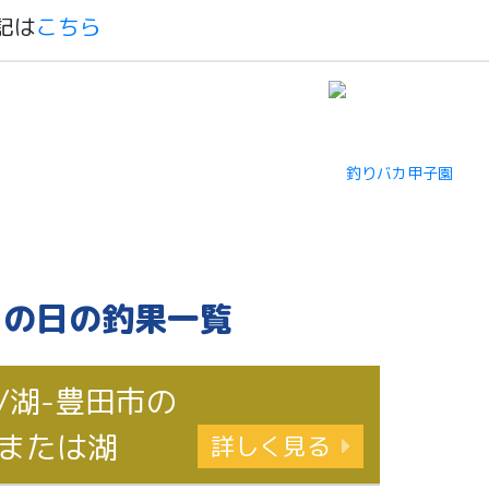
記は
こちら
この日の釣果一覧
/湖-豊田市の
または湖
詳しく見る