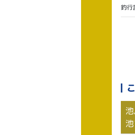
釣行
池
池