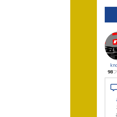
kn
98