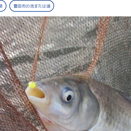
県
豊田市の池または湖