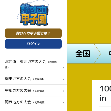
釣りバカ甲子園とは？
ログイン
全国
北海道・東北地方の大会
（釣果情
報）
関東地方の大会
（釣果情報）
1
中部地方の大会
（釣果情報）
i
関西地方の大会
（釣果情報）