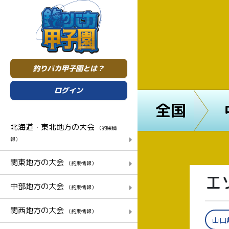
釣りバカ甲子園とは？
ログイン
全国
北海道・東北地方の大会
（釣果情
報）
関東地方の大会
（釣果情報）
エ
中部地方の大会
（釣果情報）
関西地方の大会
（釣果情報）
山口