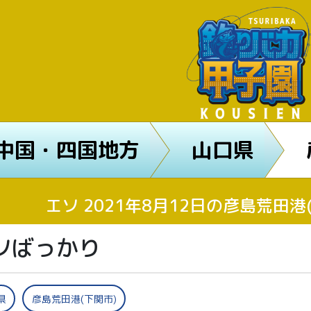
中国・四国地方
山口県
エソ 2021年8月12日の彦島荒田
ソばっかり
県
彦島荒田港(下関市)