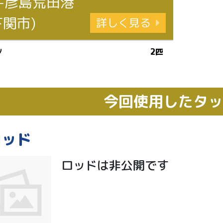
-彦島荒田港
下関市)
詳しく見る
ソ
2匹
今回使用したタ
ロッド
ロッドは非公開です