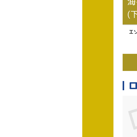
海
(
エ