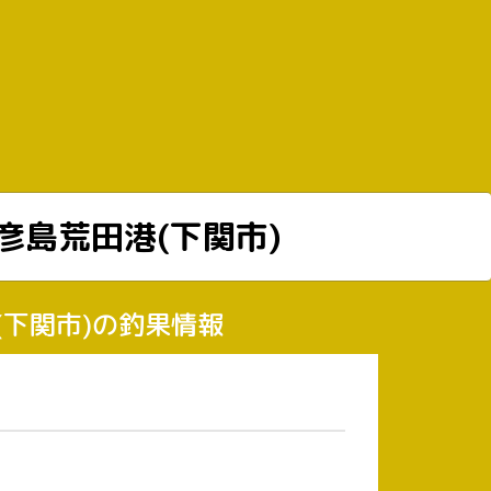
彦島荒田港(下関市)
港(下関市)の釣果情報